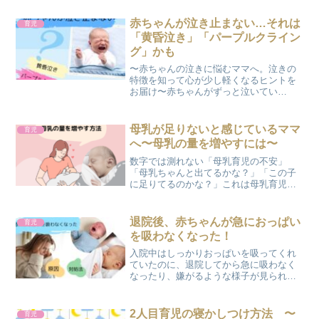
気がする」「急に不安に襲われる時があ
る」そんな気持ちを、ひとりで抱え込ん
赤ちゃんが泣き止まない…それは
育児
でいませんか？② 産後の孤...
「黄昏泣き」「パープルクライン
グ」かも
〜赤ちゃんの泣きに悩むママへ。泣きの
特徴を知って心が少し軽くなるヒントを
お届け〜赤ちゃんがずっと泣いてい
る…。それって普通のこと？「さっき授
乳したばかりなのに」「ミルクは十分あ
げているのに」「おむつも替えた、抱っ
母乳が足りないと感じているママ
育児
こもした、でも泣き止まない…...
へ〜母乳の量を増やすには〜
数字では測れない「母乳育児の不安」
「母乳ちゃんと出てるかな？」「この子
に足りてるのかな？」これは母乳育児を
されているママ達は一度は思うことだと
思います。母乳育児は、量が分からない
からこそ、不安を感じやすいものです。
退院後、赤ちゃんが急におっぱい
育児
ミルクを使う判断にも大きく...
を吸わなくなった！
入院中はしっかりおっぱいを吸ってくれ
ていたのに、退院してから急に吸わなく
なったり、嫌がるような様子が見られる
ことがあります。実は、こうした悩みを
抱えるママは少なくありません。この時
期の赤ちゃんに起こりやすいことと、そ
2人目育児の寝かしつけ方法 〜
育児