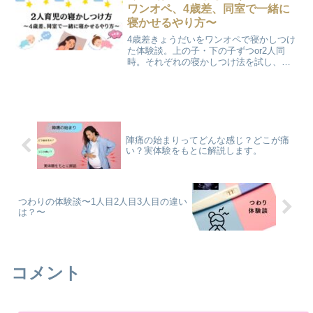
の対処法をお伝えします。...
ワンオペ、4歳差、同室で一緒に
寝かせるやり方〜
4歳差きょうだいをワンオペで寝かしつけ
た体験談。上の子・下の子ずつor2人同
時。それぞれの寝かしつけ法を試し、最
終的に2人一緒に寝かせる方法が一番うま
くいった例をご紹介します。
陣痛の始まりってどんな感じ？どこが痛
い？実体験をもとに解説します。
つわりの体験談〜1人目2人目3人目の違い
は？〜
コメント