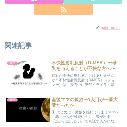
poko-poko
関連記事
不快性射乳反射（D-MER）〜母
育児
乳を与えることが不快な方へ〜
授乳が不快に感じることはありません
か？不快性射乳反射（D-MER）（ディー
マー）は、授乳中に突然イライラ・悲し
み・不安などのネガティブな気持ちが湧
いてくる現象です。ホルモン変化による
一時的な反応で、誰にでも起こる可能性
産後ママの孤独〜1人目が一番大
育児
があります。以外に直母が不快に感じる
変だった〜
ママはたくさんいる！？解説します！
① はじめに｜孤独を感じてしまうママへ
「赤ちゃんが可愛いのに、涙が出る」
「誰かと話したい。でも話す人がいな
い」「私だけが周りから取り残されてる