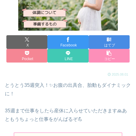
X
Facebook
はてブ
Pocket
LINE
コピー
2025.08.01
とうとう35週突入！✨️お腹の出具合、胎動もダイナミック
に！
35週まで仕事をしたら産休に入らせていただきます🙏あ
ともうちょっと仕事をがんばるぞ💪