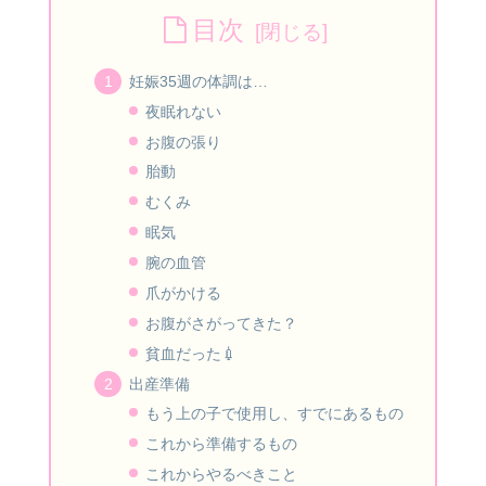
目次
妊娠35週の体調は…
夜眠れない
お腹の張り
胎動
むくみ
眠気
腕の血管
爪がかける
お腹がさがってきた？
貧血だった💉
出産準備
もう上の子で使用し、すでにあるもの
これから準備するもの
これからやるべきこと