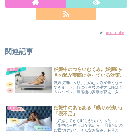
poko-poko
関連記事
妊娠中のつらいむくみ。妊娠8ヶ
妊娠
月の私が実際にやっている対策。
妊娠後期に入り、足のむくみが辛くなっ
てきました。特に仕事後の夕方以降はも
うパンパン。帰宅後の家事や育児、入浴
などがしんどい💦むくみが辛い妊婦さん
も多いのではないでしょうか。今回はそ
の「むくみ」についてご紹介します。妊
妊娠中のあるある「眠りが浅い」
妊娠
娠中のむくみの原因ホルモ...
「寝不足」
「妊娠してから眠りが浅くなった…」
「夜中に何度も目が覚める」「眠たいの
に寝つけない」そんなお悩み、ありませ