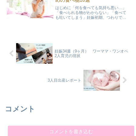
めの食べ物10選
はじめに「何を食べても気持ち悪い…」
「食べられる物がわからない」「食べて
も吐いてしまう」妊娠初期、つわりで悩
む妊婦さんの多くが抱える悩みです。つ
らいですよね。私自身も経験し、また助
産師としても妊婦さんから同じ声を聞い
てきました。そんな中でも...
妊娠34週（9ヶ月） ワーママ・ワンオペ
2人育児の現状
3人目出産レポート
コメント
コメントを書き込む