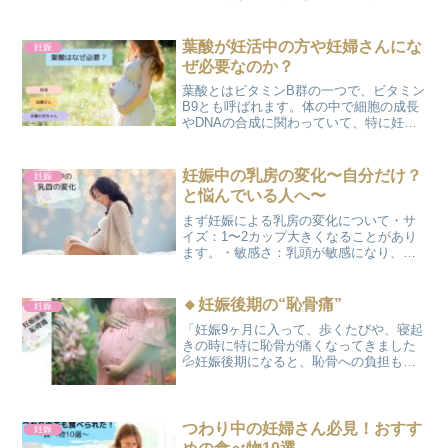
んか？私も妊娠8ヶ月になり、何度も夜に
起きてしまったり、その後寝付けなかっ
たりして寝不足感を感じる日々です。ま
葉酸が妊活中の方や妊婦さんにな
妊娠
だ仕事をしていますが、日...
ぜ必要なのか？
葉酸とはビタミンB群の一つで、ビタミン
B9とも呼ばれます。体の中で細胞の成長
やDNAの合成に関わっていて、特に妊娠
中の女性にとってとても大切な栄養素で
す。妊活中の方にとっていいこと葉酸
は、血液をつくる働きやホルモンバラン
妊娠中の乳房の変化〜自分だけ？
妊娠
スを整える作用もあり...
と悩んでいる人へ〜
まず妊娠による乳房の変化について・サ
イズ：1〜2カップ大きくなることがあり
ます。・敏感さ：乳頭が敏感になり、痛
みや不快感を感じることがあります。・
色の変化：乳頭・乳輪の色が濃くなりま
す。・乳汁の分泌：初乳と言われる母乳
🔸妊娠後期の“恥骨痛”
妊娠
が出てくることがありま...
「妊娠9ヶ月に入って、歩くたびや、寝起
きの時に特に恥骨が痛くなってきました
💦妊娠後期になると、恥骨への負担も大
きくなってくるので、同じ悩みを抱えて
いる妊婦さんも多いかと思います🌀🌀今
回は、妊娠後期の恥骨の痛みについて、
原因・対策・いつ受診す...
つわり中の妊婦さん必見！おすす
妊娠